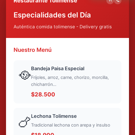
Restaurante Tolimense
🍴
📞
Especialidades del Día
Auténtica comida tolimense - Delivery gratis
Nuestro Menú
Bandeja Paisa Especial
🥘
Frijoles, arroz, carne, chorizo, morcilla,
chicharrón...
$28.500
Lechona Tolimense
🍗
Tradicional lechona con arepa y insulso