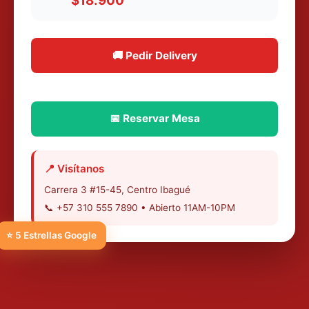
$18.900
🚚 Pedir Delivery
📅 Reservar Mesa
📍 Visítanos
Carrera 3 #15-45, Centro Ibagué
📞 +57 310 555 7890 • Abierto 11AM-10PM
⭐ 5 Estrellas Google