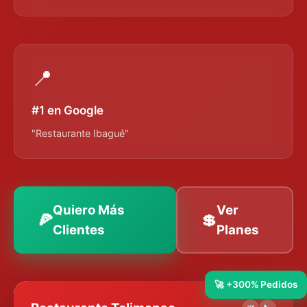
📍
#1 en Google
"Restaurante Ibagué"
Quiero Más
Ver
🍕
💲
Clientes
Planes
🚀 +300% Pedidos