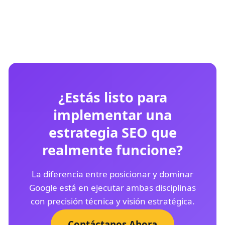
¿Estás listo para
implementar una
estrategia SEO que
realmente funcione?
La diferencia entre posicionar y dominar
Google está en ejecutar ambas disciplinas
con precisión técnica y visión estratégica.
Contáctanos Ahora