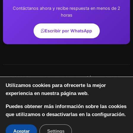
Contáctanos ahora y recibe respuesta en menos de 2
horas
Escribir por WhatsApp
© 2025 BulkMedia Marketing Ibagué | Agencia SEO y
Utilizamos cookies para ofrecerte la mejor
Marketing Digital con IA | NIT: 123456789-0 | Todos los
derechos reservados
experiencia en nuestra página web.
Política de Privacidad
Términos de Servicio
Aviso Legal
Puedes obtener más información sobre las cookies
que utilizamos o desactivarlas en la configuración.
Inicio
Servicios
Aceptar
Settings